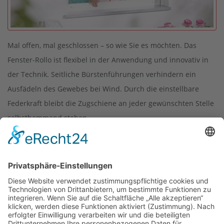
Mal offen, mal geschlossen – so wie Sie es möchten. Das
Fenster-Rollo ist flexibel in der Anwendung und innovativ in
der Technik. Seitliche Bürstenführungen verhindern ein
Ausfädeln des Gewebes bei Wind. Durch die einstellbare
Federkraft bleibt die Zugschiene an jeder gewünschten Stelle
selbsthemmend stehen.
Anfahrt
Kontakt
AGB
Sitemap
Impressum
Datenschutzerklärung
Cookie-Verwltg.