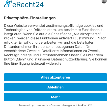
Impressum
Datenschutzerklärung
Cookie-Verwltg.
© Stahl GmbH & Co.KG | Zum Wohlenberg 12
| 38542 Leiferde - Gifhorn | Telefon 05373
1434 | Fax 05373 4244
Ausführende Werbeagentur; Webseite, Planung,
Konzept, Design, Programmierung und Pflege:
regioprint Werbemedien & Agentur e.K., Inh. Dietmar
Nadolny | 38518 Gifhorn