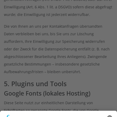
Einwilligung (Art. 6 Abs. 1 lit. a DSGVO) sofern diese abgefragt
wurde; die Einwilligung ist jederzeit widerrufbar.
Die von Ihnen an uns per Kontaktanfragen übersandten
Daten verbleiben bei uns, bis Sie uns zur Löschung
auffordern, Ihre Einwilligung zur Speicherung widerrufen
oder der Zweck für die Datenspeicherung entfällt (z. B. nach
abgeschlossener Bearbeitung Ihres Anliegens). Zwingende
gesetzliche Bestimmungen – insbesondere gesetzliche
Aufbewahrungsfristen – bleiben unberührt.
5. Plugins und Tools
Google Fonts (lokales Hosting)
Diese Seite nutzt zur einheitlichen Darstellung von
Schriftarten so genannte Google Fonts, die von Google